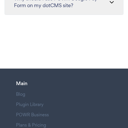
Form on my dotCMS site?
Main
Blog
Plugin Library
POWR Business
Plans & Pricing