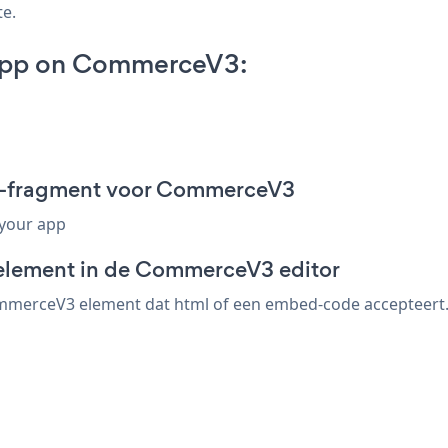
te.
App on CommerceV3:
d-fragment voor CommerceV3
 your app
-element in de CommerceV3 editor
merceV3 element dat html of een embed-code accepteert. s