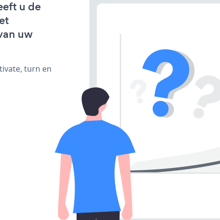
eft u de
et
van uw
ivate, turn en