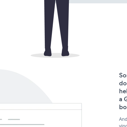
So
do
he
a 
bo
And
vin