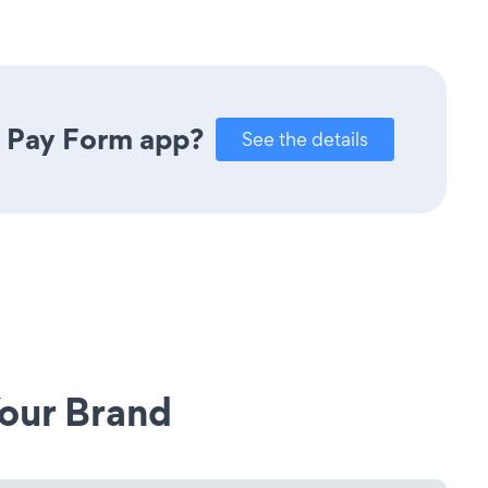
e Pay Form app?
See the details
our Brand