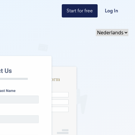
Start for free
Log In