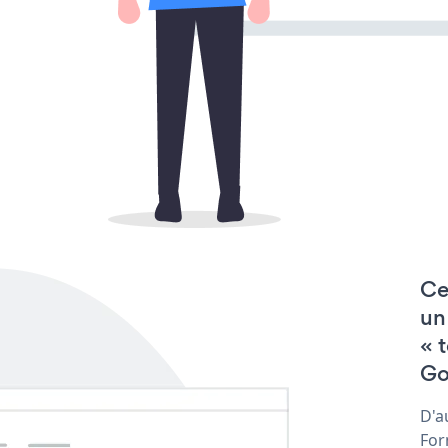
Ce
un
« 
Go
D'a
For