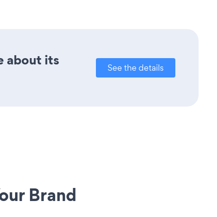
e about its
See the details
our Brand