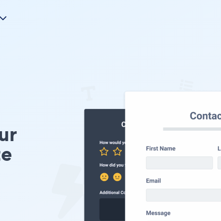
ur
te