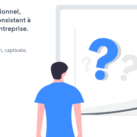
ionnel,
onsistant à
ntreprise.
, captivate,