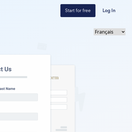
Start for free
Log In