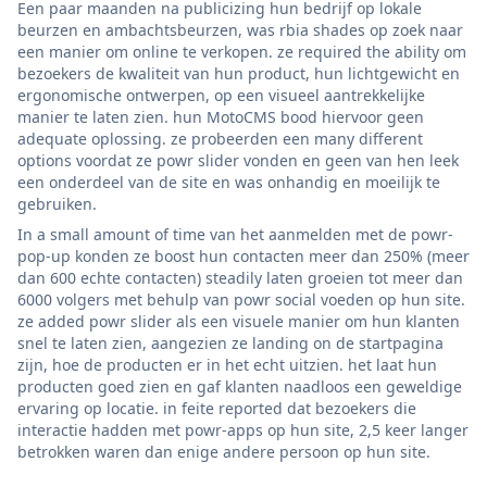
Een paar maanden na publicizing hun bedrijf op lokale
beurzen en ambachtsbeurzen, was rbia shades op zoek naar
een manier om online te verkopen. ze required the ability om
bezoekers de kwaliteit van hun product, hun lichtgewicht en
ergonomische ontwerpen, op een visueel aantrekkelijke
manier te laten zien. hun MotoCMS bood hiervoor geen
adequate oplossing. ze probeerden een many different
options voordat ze powr slider vonden en geen van hen leek
een onderdeel van de site en was onhandig en moeilijk te
gebruiken.
In a small amount of time van het aanmelden met de powr-
pop-up konden ze boost hun contacten meer dan 250% (meer
dan 600 echte contacten) steadily laten groeien tot meer dan
6000 volgers met behulp van powr social voeden op hun site.
ze added powr slider als een visuele manier om hun klanten
snel te laten zien, aangezien ze landing on de startpagina
zijn, hoe de producten er in het echt uitzien. het laat hun
producten goed zien en gaf klanten naadloos een geweldige
ervaring op locatie. in feite reported dat bezoekers die
interactie hadden met powr-apps op hun site, 2,5 keer langer
betrokken waren dan enige andere persoon op hun site.