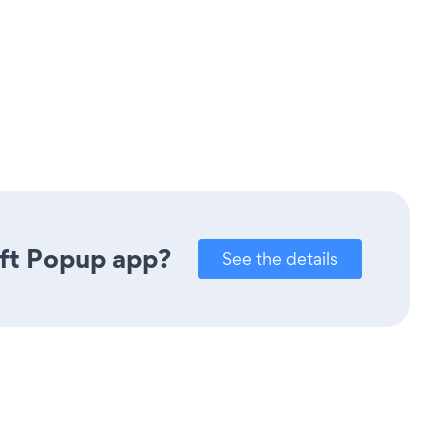
ift Popup app?
See the details