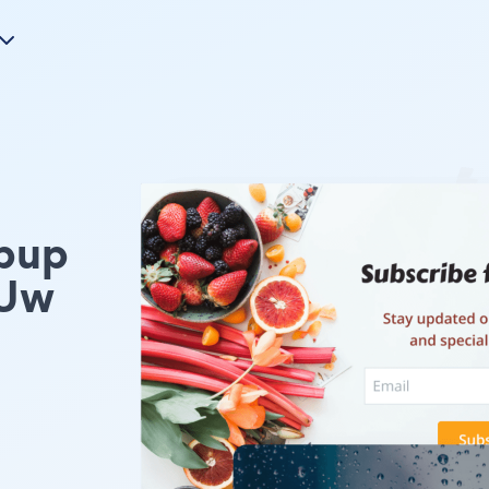
opup
 Uw