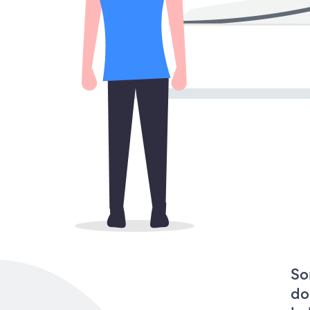
So
do