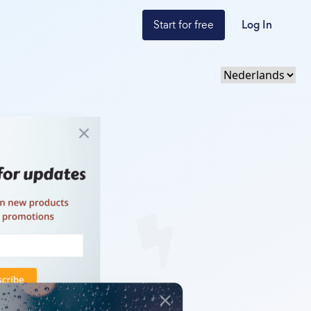
Start for free
Log In