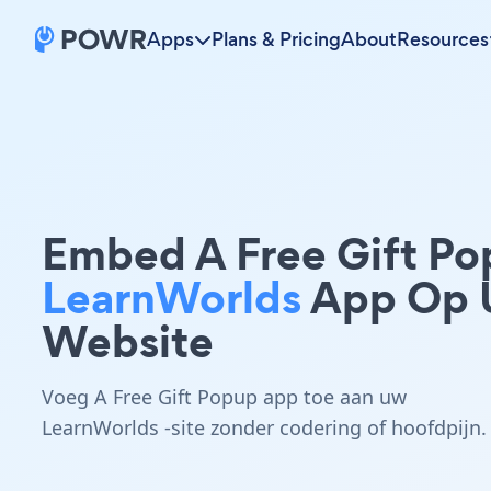
Apps
Plans & Pricing
About
Resources
Embed A Free Gift P
LearnWorlds
App Op
Website
Voeg A Free Gift Popup app toe aan uw
LearnWorlds -site zonder codering of hoofdpijn.