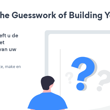
he Guesswork of Building Y
eft u de
et
van uw
te, make en