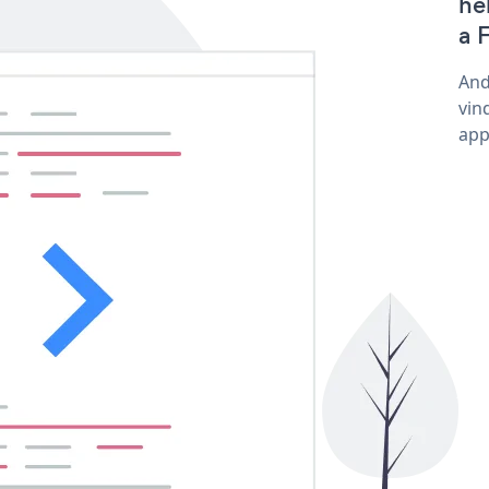
he
a 
And
vin
app