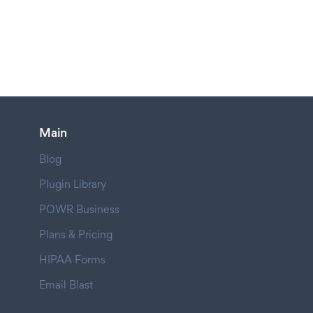
Main
Blog
Plugin Library
POWR Business
Plans & Pricing
HIPAA Forms
Email Blast