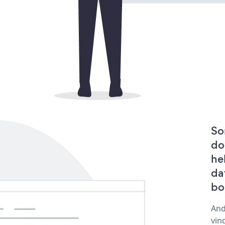
So
do
he
da
bo
And
vin