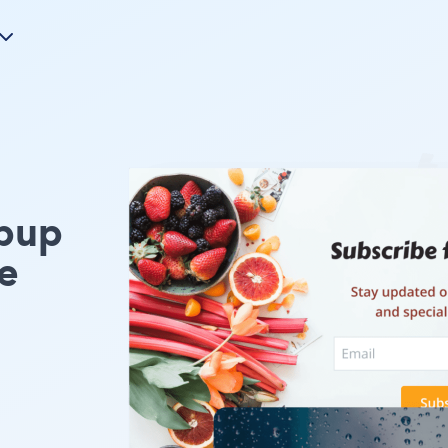
opup
e