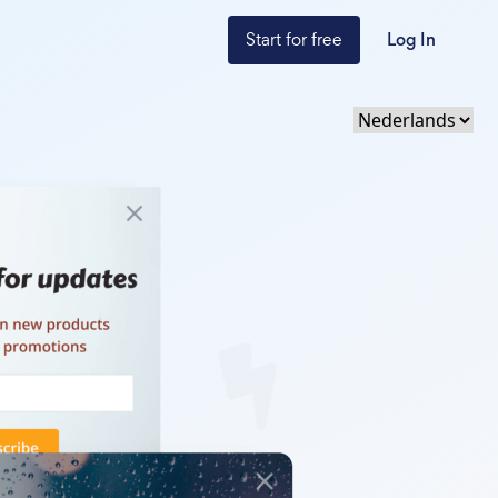
Start for free
Log In