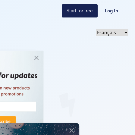
Start for free
Log In