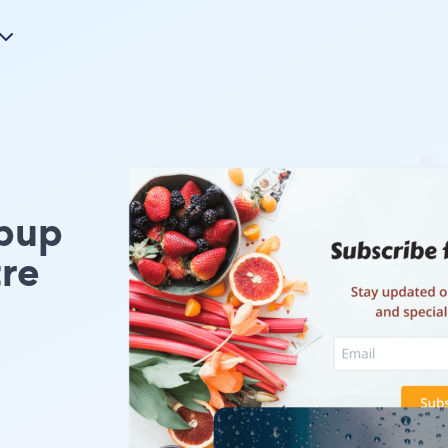
opup
tre