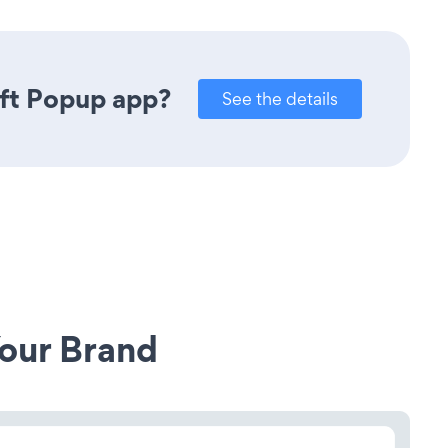
ift Popup app?
See the details
our Brand