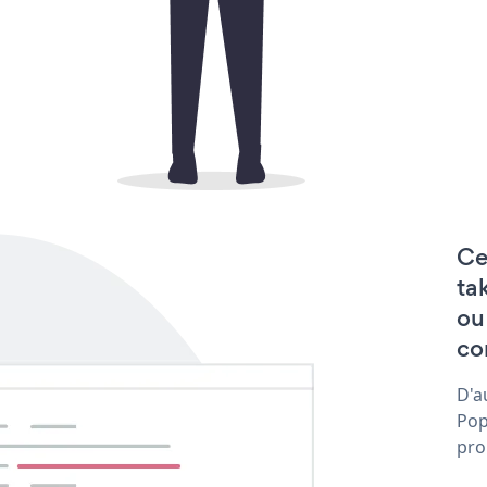
Ce
ta
ou
co
D'a
Pop
pro