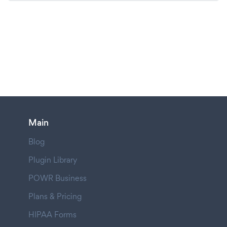
Main
Blog
Plugin Library
POWR Business
Plans & Pricing
HIPAA Forms