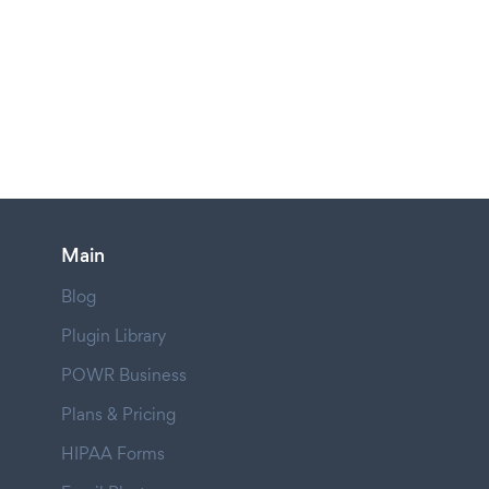
Main
Blog
Plugin Library
POWR Business
Plans & Pricing
HIPAA Forms