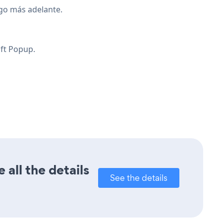
igo más adelante.
ift Popup.
all the details
See the details