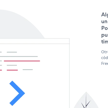
Al
un
Po
pu
tim
Otr
cód
Fre