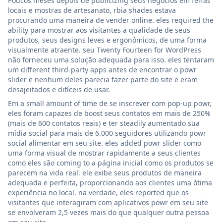
Poucos meses depois de publicizing seus negócios em feiras
locais e mostras de artesanato, rbia shades estava
procurando uma maneira de vender online. eles required the
ability para mostrar aos visitantes a qualidade de seus
produtos, seus designs leves e ergonômicos, de uma forma
visualmente atraente. seu Twenty Fourteen for WordPress
não forneceu uma solução adequada para isso. eles tentaram
um different third-party apps antes de encontrar o powr
slider e nenhum deles parecia fazer parte do site e eram
desajeitados e difíceis de usar.
Em a small amount of time de se inscrever com pop-up powr,
eles foram capazes de boost seus contatos em mais de 250%
(mais de 600 contatos reais) e ter steadily aumentado sua
mídia social para mais de 6.000 seguidores utilizando powr
social alimentar em seu site. eles added powr slider como
uma forma visual de mostrar rapidamente a seus clientes
como eles são coming to a página inicial como os produtos se
parecem na vida real. ele exibe seus produtos de maneira
adequada e perfeita, proporcionando aos clientes uma ótima
experiência no local. na verdade, eles reported que os
visitantes que interagiram com aplicativos powr em seu site
se envolveram 2,5 vezes mais do que qualquer outra pessoa