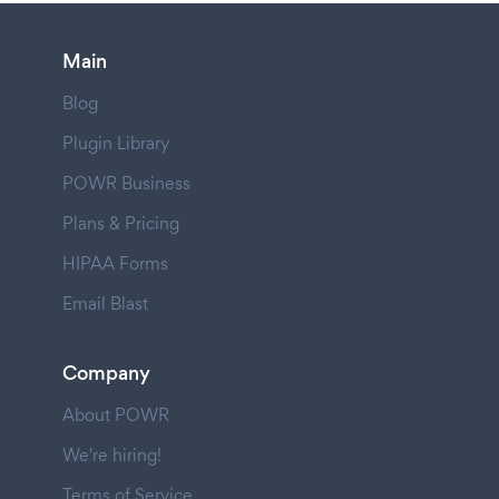
Main
Blog
Plugin Library
POWR Business
Plans & Pricing
HIPAA Forms
Email Blast
Company
About POWR
We're hiring!
Terms of Service