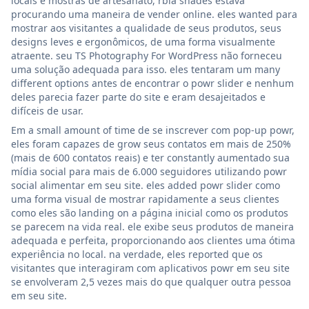
locais e mostras de artesanato, rbia shades estava
procurando uma maneira de vender online. eles wanted para
mostrar aos visitantes a qualidade de seus produtos, seus
designs leves e ergonômicos, de uma forma visualmente
atraente. seu TS Photography For WordPress não forneceu
uma solução adequada para isso. eles tentaram um many
different options antes de encontrar o powr slider e nenhum
deles parecia fazer parte do site e eram desajeitados e
difíceis de usar.
Em a small amount of time de se inscrever com pop-up powr,
eles foram capazes de grow seus contatos em mais de 250%
(mais de 600 contatos reais) e ter constantly aumentado sua
mídia social para mais de 6.000 seguidores utilizando powr
social alimentar em seu site. eles added powr slider como
uma forma visual de mostrar rapidamente a seus clientes
como eles são landing on a página inicial como os produtos
se parecem na vida real. ele exibe seus produtos de maneira
adequada e perfeita, proporcionando aos clientes uma ótima
experiência no local. na verdade, eles reported que os
visitantes que interagiram com aplicativos powr em seu site
se envolveram 2,5 vezes mais do que qualquer outra pessoa
em seu site.