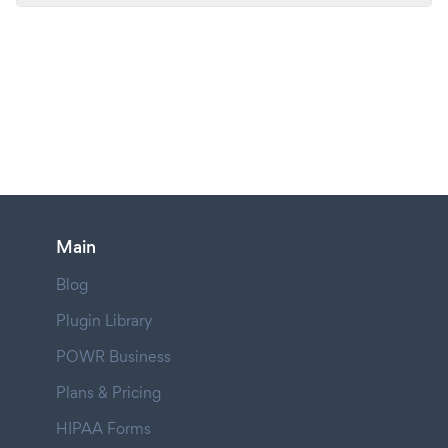
Main
Blog
Plugin Library
POWR Business
Plans & Pricing
HIPAA Forms