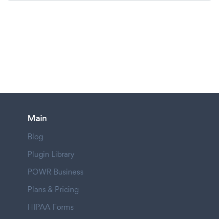
Main
Blog
Plugin Library
POWR Business
Plans & Pricing
HIPAA Forms