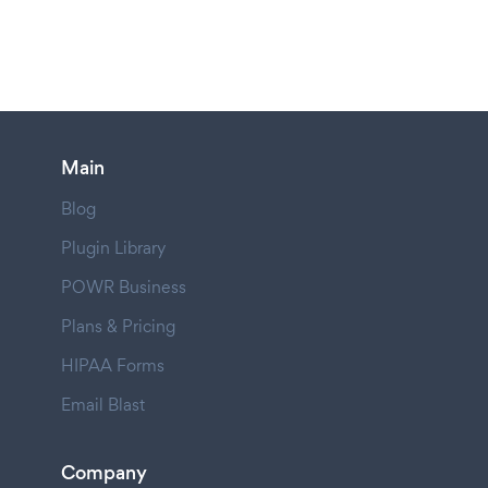
Main
Blog
Plugin Library
POWR Business
Plans & Pricing
HIPAA Forms
Email Blast
Company