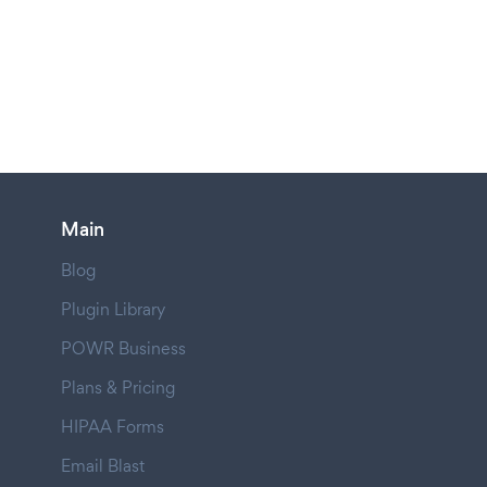
Main
Blog
Plugin Library
POWR Business
Plans & Pricing
HIPAA Forms
Email Blast