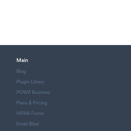
Main
Blog
Plugin Library
POWR Business
Plans & Pricing
HIPAA Forms
Email Blast