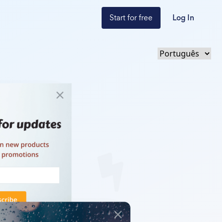
Start for free
Log In