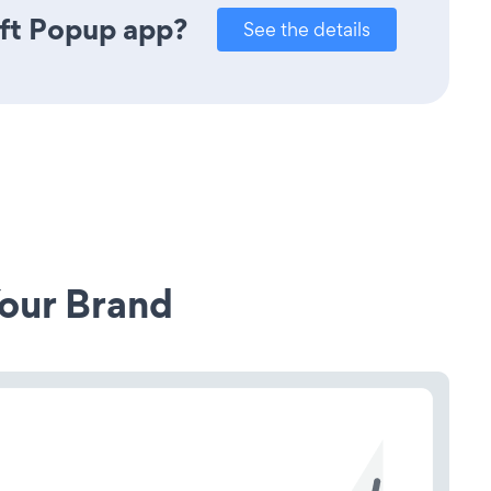
ift Popup app?
See the details
our Brand