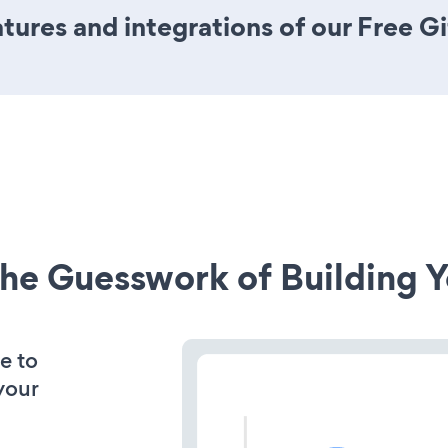
ures and integrations of our Free G
he Guesswork of Building Y
e to
your