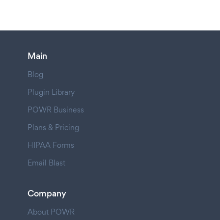
Main
Blog
Plugin Library
POWR Business
Plans & Pricing
HIPAA Forms
Email Blast
Company
About POWR