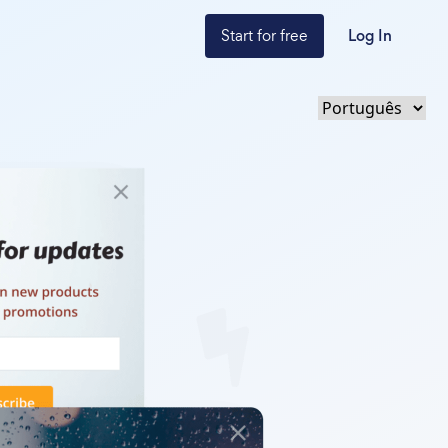
Start for free
Log In