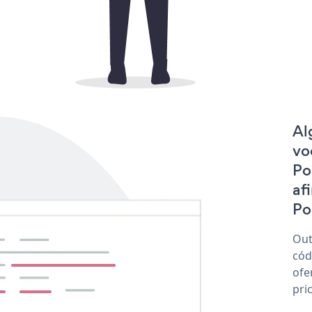
Al
vo
Po
af
Po
Out
cód
ofe
pri