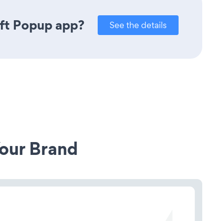
ift Popup app?
See the details
our Brand