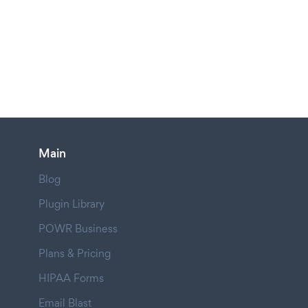
Main
Blog
Plugin Library
POWR Business
Plans & Pricing
HIPAA Forms
Email Blast