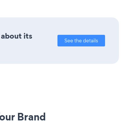
 about its
See the details
our Brand