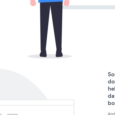
So
do
he
da
bo
And