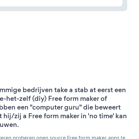
mmige bedrijven take a stab at eerst een
e-het-zelf (diy) Free form maker of
bben een "computer guru" die beweert
t hij/zij a Free form maker in 'no time' kan
uwen.
eren proberen open source Free form maker apps te