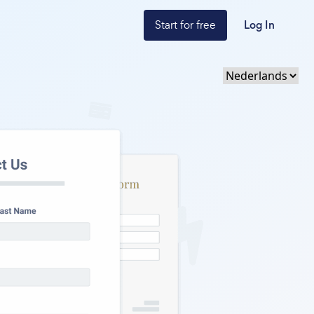
Start for free
Log In