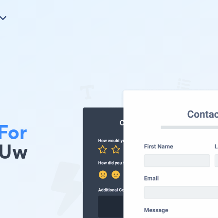
For
 Uw