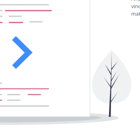
vin
mak