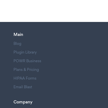
Main
Blog
Plugin Library
POWR Business
Plans & Pricing
HIPAA Forms
Email Blast
Company