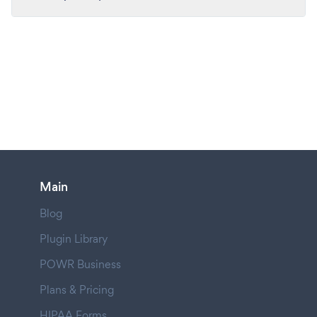
Main
Blog
Plugin Library
POWR Business
Plans & Pricing
HIPAA Forms