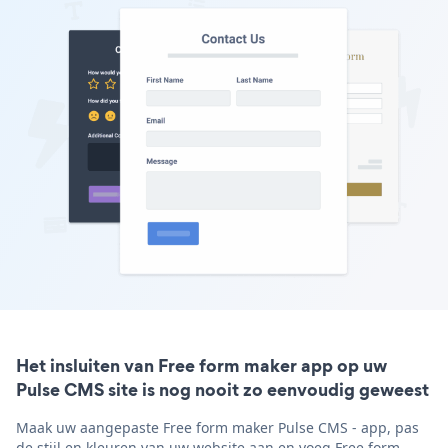
Het insluiten van Free form maker app op uw
Pulse CMS site is nog nooit zo eenvoudig geweest
Maak uw aangepaste Free form maker Pulse CMS - app, pas
de stijl en kleuren van uw website aan en voeg Free form