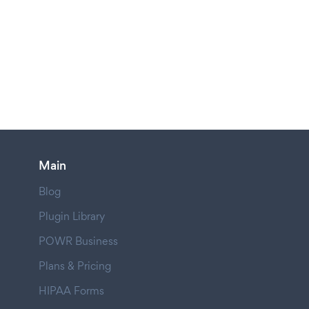
Main
Blog
Plugin Library
POWR Business
Plans & Pricing
HIPAA Forms