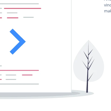
vin
mak