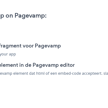
pp on Pagevamp:
-fragment voor Pagevamp
 your app
-element in de Pagevamp editor
vamp element dat html of een embed-code accepteert. sla 