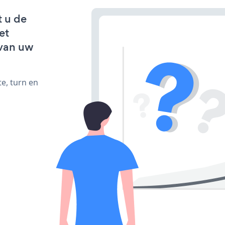
t u de
et
van uw
e, turn en