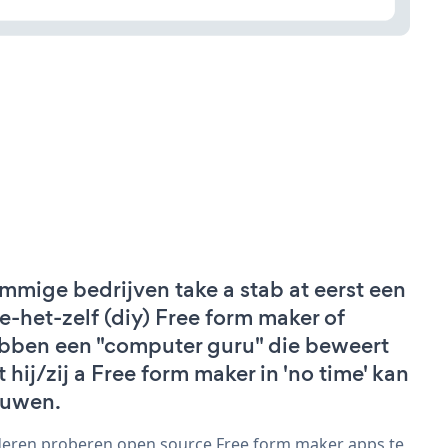
mmige bedrijven take a stab at eerst een
e-het-zelf (diy) Free form maker of
bben een "computer guru" die beweert
t hij/zij a Free form maker in 'no time' kan
uwen.
eren proberen open source Free form maker apps te