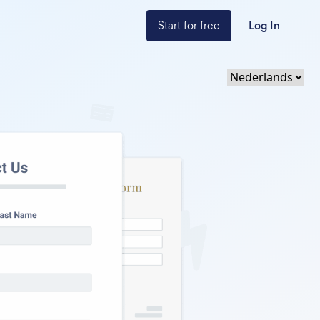
Start for free
Log In