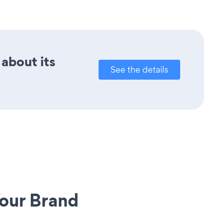
 about its
See the details
our Brand