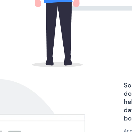
So
do
he
da
bo
And