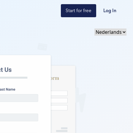
Start for free
Log In