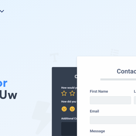
or
 Uw