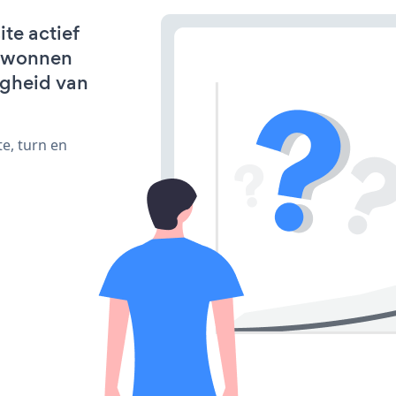
te actief
erwonnen
igheid van
e, turn en