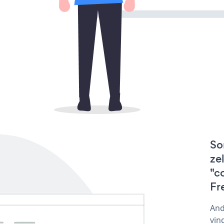
So
ze
"c
Fr
And
vin