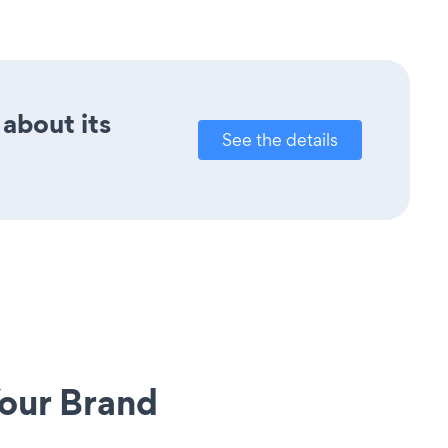
 about its
See the details
our Brand