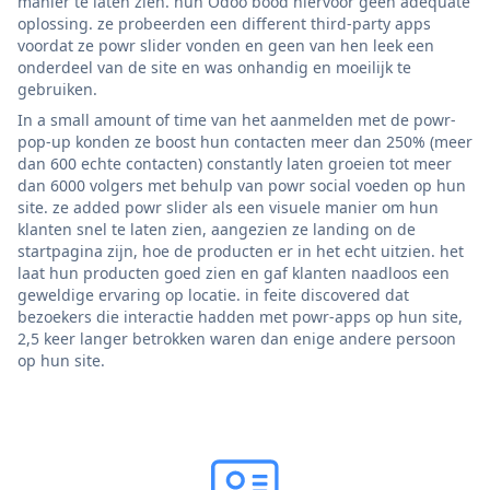
manier te laten zien. hun Odoo bood hiervoor geen adequate
oplossing. ze probeerden een different third-party apps
voordat ze powr slider vonden en geen van hen leek een
onderdeel van de site en was onhandig en moeilijk te
gebruiken.
In a small amount of time van het aanmelden met de powr-
pop-up konden ze boost hun contacten meer dan 250% (meer
dan 600 echte contacten) constantly laten groeien tot meer
dan 6000 volgers met behulp van powr social voeden op hun
site. ze added powr slider als een visuele manier om hun
klanten snel te laten zien, aangezien ze landing on de
startpagina zijn, hoe de producten er in het echt uitzien. het
laat hun producten goed zien en gaf klanten naadloos een
geweldige ervaring op locatie. in feite discovered dat
bezoekers die interactie hadden met powr-apps op hun site,
2,5 keer langer betrokken waren dan enige andere persoon
op hun site.