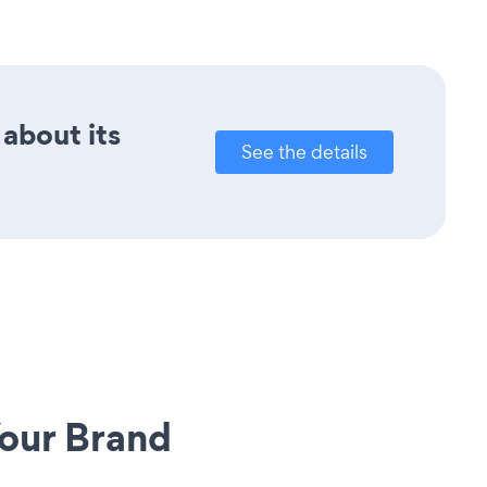
 about its
See the details
our Brand