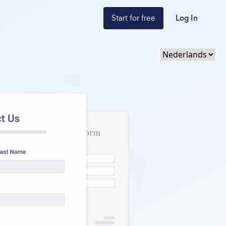
Start for free
Log In