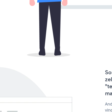
So
ze
"t
ma
And
vin