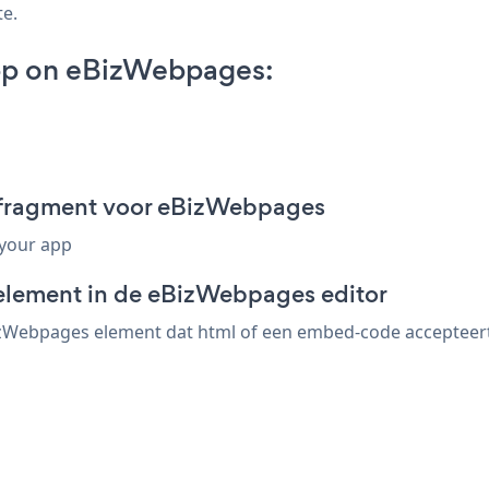
te.
pp on eBizWebpages:
-fragment voor eBizWebpages
 your app
-element in de eBizWebpages editor
Webpages element dat html of een embed-code accepteert. 