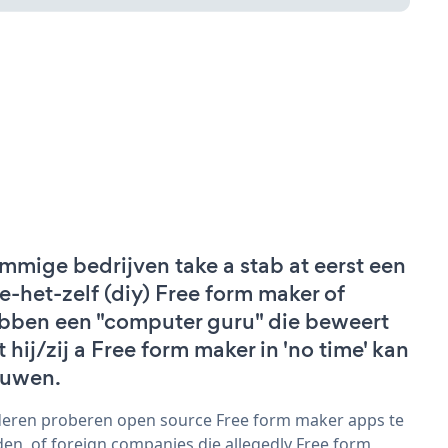
mmige bedrijven take a stab at eerst een
e-het-zelf (diy) Free form maker of
bben een "computer guru" die beweert
t hij/zij a Free form maker in 'no time' kan
uwen.
eren proberen open source Free form maker apps te
den, of foreign companies die allegedly Free form