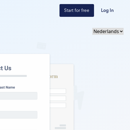
Start for free
Log In