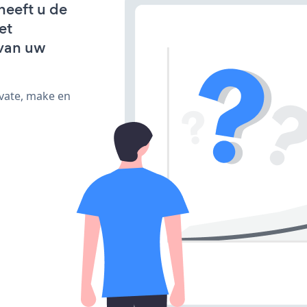
heeft u de
et
van uw
ivate, make en