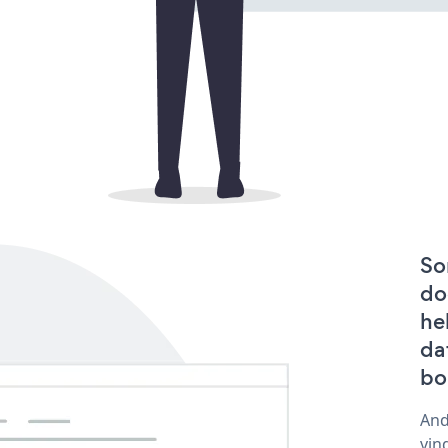
So
do
he
da
bo
And
vin