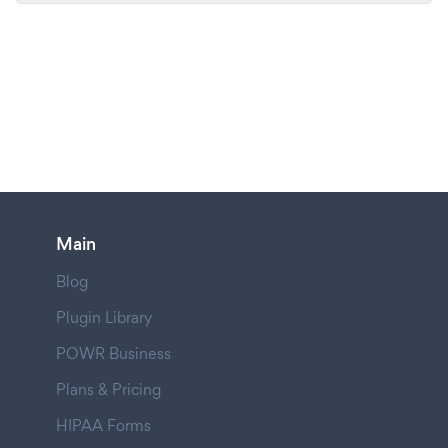
Main
Blog
Plugin Library
POWR Business
Plans & Pricing
HIPAA Forms