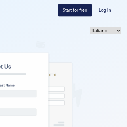
Start for free
Log In