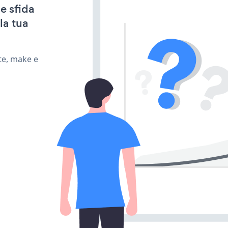
e sfida
la tua
te, make e