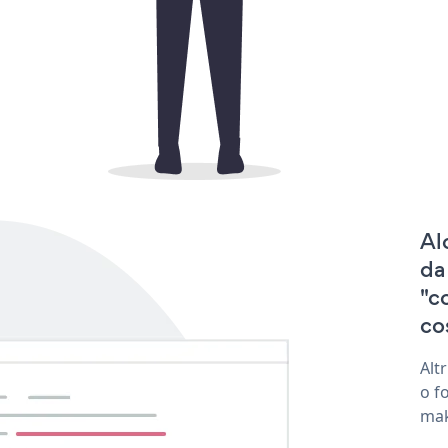
Al
da
"c
co
Alt
o f
mak