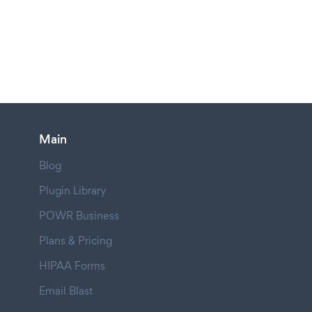
Main
Blog
Plugin Library
POWR Business
Plans & Pricing
HIPAA Forms
Email Blast