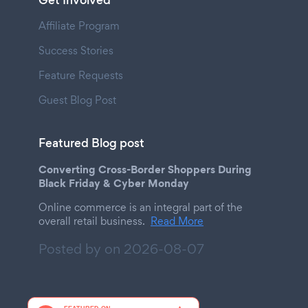
Get Involved
Affiliate Program
Success Stories
Feature Requests
Guest Blog Post
Featured Blog post
Converting Cross-Border Shoppers During
Black Friday & Cyber Monday
Online commerce is an integral part of the
overall retail business.
Read More
Posted by on
2026-08-07