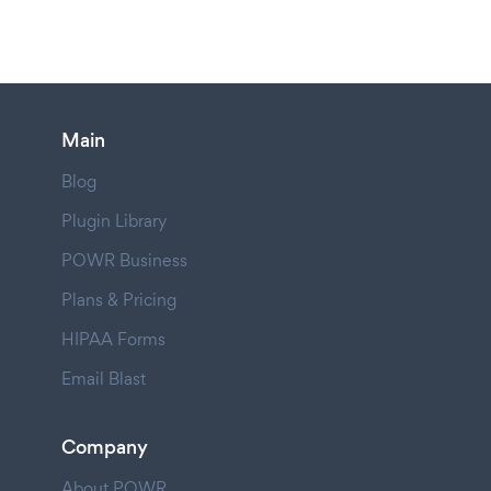
Main
Blog
Plugin Library
POWR Business
Plans & Pricing
HIPAA Forms
Email Blast
Company
About POWR