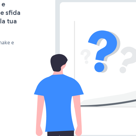
 e
e sfida
la tua
make e