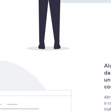
Al
da
un
co
Alt
o c
mak