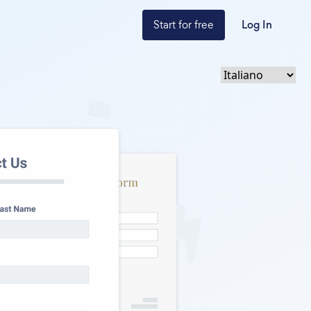
Start for free
Log In