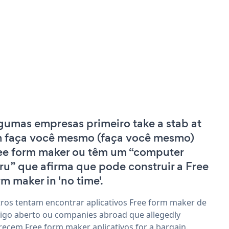
gumas empresas primeiro take a stab at
 faça você mesmo (faça você mesmo)
ee form maker ou têm um “computer
ru” que afirma que pode construir a Free
rm maker in 'no time'.
ros tentam encontrar aplicativos Free form maker de
igo aberto ou companies abroad que allegedly
recem Free form maker aplicativos for a bargain.