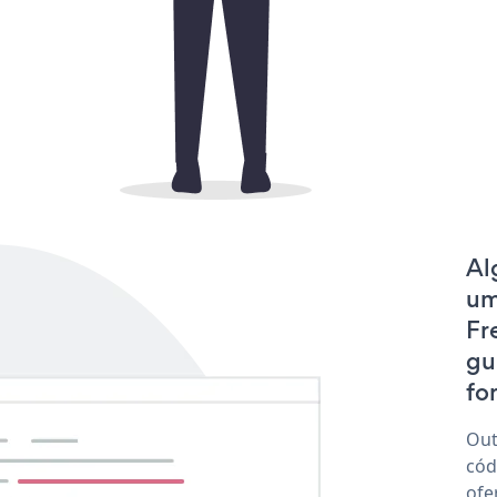
Al
um
Fr
gu
fo
Out
cód
ofe