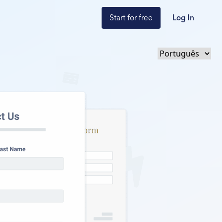
Start for free
Log In