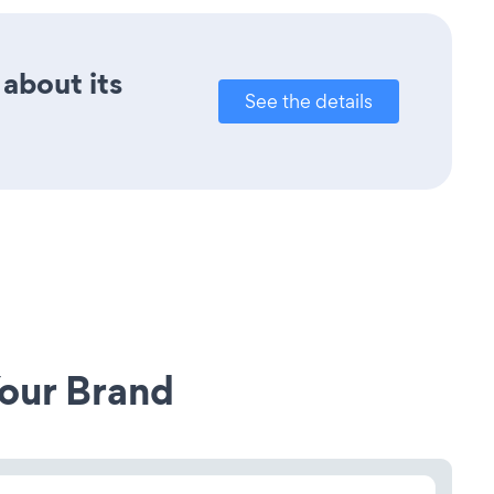
 about its
See the details
our Brand