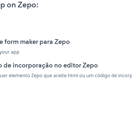
p on Zepo:
ee form maker para Zepo
 your app
o de incorporação no editor Zepo
er elemento Zepo que aceite html ou um código de incorpor