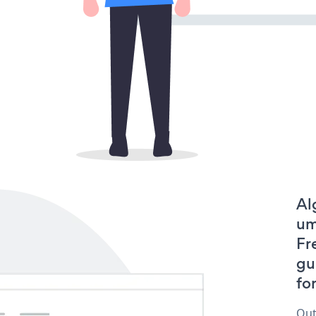
Al
um
Fr
gu
fo
Out