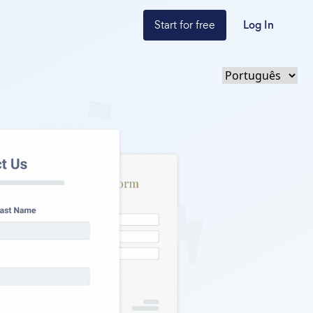
Start for free
Log In