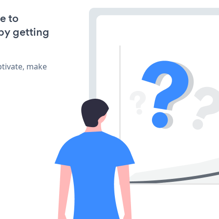
e to
by getting
tivate, make