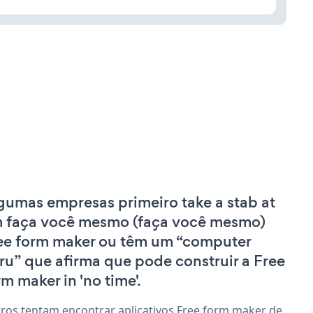
gumas empresas primeiro take a stab at
 faça você mesmo (faça você mesmo)
ee form maker ou têm um “computer
ru” que afirma que pode construir a Free
rm maker in 'no time'.
ros tentam encontrar aplicativos Free form maker de