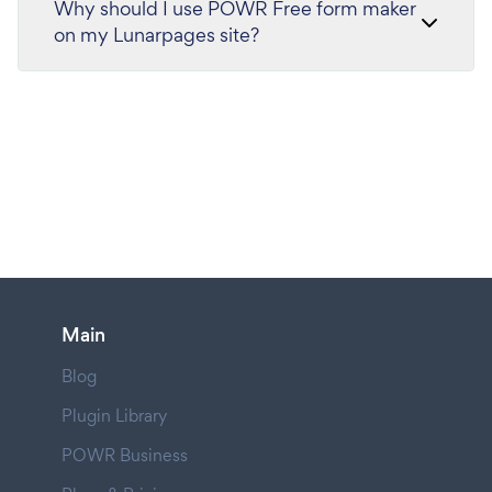
Why should I use POWR Free form maker
on my Lunarpages site?
Main
Blog
Plugin Library
POWR Business