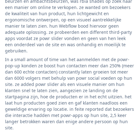
beurzen en ambachtsbeurzen, was rbia shades op zoek naar
een manier om online te verkopen. ze wanted om bezoekers
de kwaliteit van hun product, hun lichtgewicht en
ergonomische ontwerpen, op een visueel aantrekkelijke
manier te laten zien. hun Webflow bood hiervoor geen
adequate oplossing. ze probeerden een different third-party
apps voordat ze powr slider vonden en geen van hen leek
een onderdeel van de site en was onhandig en moeilijk te
gebruiken.
In a small amount of time van het aanmelden met de powr-
pop-up konden ze boost hun contacten meer dan 250% (meer
dan 600 echte contacten) constantly laten groeien tot meer
dan 6000 volgers met behulp van powr social voeden op hun
site. ze added powr slider als een visuele manier om hun
klanten snel te laten zien, aangezien ze landing on de
startpagina zijn, hoe de producten er in het echt uitzien. het
laat hun producten goed zien en gaf klanten naadloos een
geweldige ervaring op locatie. in feite reported dat bezoekers
die interactie hadden met powr-apps op hun site, 2,5 keer
langer betrokken waren dan enige andere persoon op hun
site.