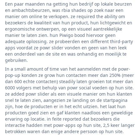
Een paar maanden na getting hun bedrijf op lokale beurzen
en ambachtsbeurzen, was rbia shades op zoek naar een
manier om online te verkopen. ze required the ability om
bezoekers de kwaliteit van hun product, hun lichtgewicht en
ergonomische ontwerpen, op een visueel aantrekkelijke
manier te laten zien. hun Piwigo bood hiervoor geen
adequate oplossing. ze probeerden een different third-party
apps voordat ze powr slider vonden en geen van hen leek
een onderdeel van de site en was onhandig en moeilijk te
gebruiken.
In a small amount of time van het aanmelden met de powr-
pop-up konden ze grow hun contacten meer dan 250% (meer
dan 600 echte contacten) steadily laten groeien tot meer dan
6000 volgers met behulp van powr social voeden op hun site.
ze added powr slider als een visuele manier om hun klanten
snel te laten zien, aangezien ze landing on de startpagina
zijn, hoe de producten er in het echt uitzien. het laat hun
producten goed zien en gaf klanten naadloos een geweldige
ervaring op locatie. in feite reported dat bezoekers die
interactie hadden met powr-apps op hun site, 2,5 keer langer
betrokken waren dan enige andere persoon op hun site.