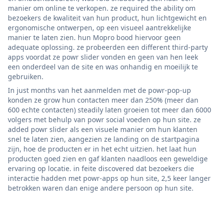
manier om online te verkopen. ze required the ability om
bezoekers de kwaliteit van hun product, hun lichtgewicht en
ergonomische ontwerpen, op een visueel aantrekkelijke
manier te laten zien. hun Mopro bood hiervoor geen
adequate oplossing. ze probeerden een different third-party
apps voordat ze powr slider vonden en geen van hen leek
een onderdeel van de site en was onhandig en moeilijk te
gebruiken.
In just months van het aanmelden met de powr-pop-up
konden ze grow hun contacten meer dan 250% (meer dan
600 echte contacten) steadily laten groeien tot meer dan 6000
volgers met behulp van powr social voeden op hun site. ze
added powr slider als een visuele manier om hun klanten
snel te laten zien, aangezien ze landing on de startpagina
zijn, hoe de producten er in het echt uitzien. het laat hun
producten goed zien en gaf klanten naadloos een geweldige
ervaring op locatie. in feite discovered dat bezoekers die
interactie hadden met powr-apps op hun site, 2,5 keer langer
betrokken waren dan enige andere persoon op hun site.