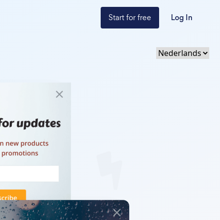
Start for free
Log In