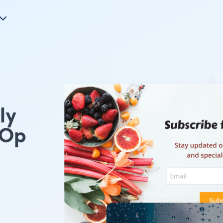
ly
 Op