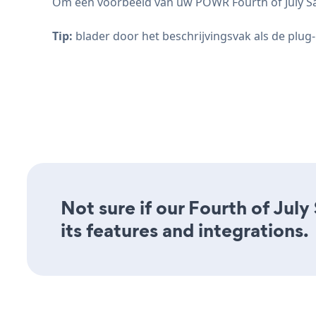
Om een voorbeeld van uw POWR Fourth of July Sal
Tip:
blader door het beschrijvingsvak als de plug-i
Not sure if our Fourth of July
its features and integrations.