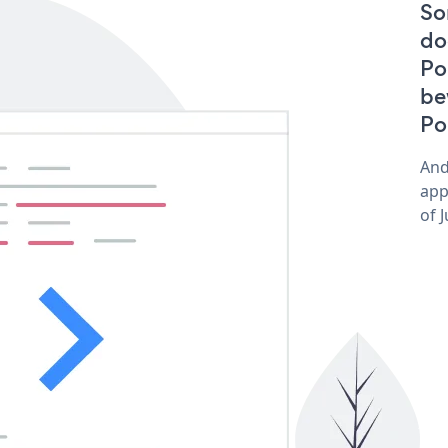
So
do
Po
be
Po
And
app
of 