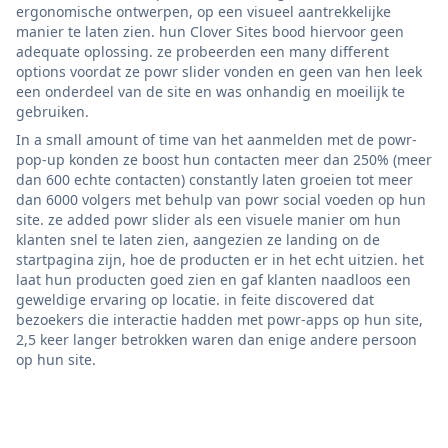
ergonomische ontwerpen, op een visueel aantrekkelijke
manier te laten zien. hun Clover Sites bood hiervoor geen
adequate oplossing. ze probeerden een many different
options voordat ze powr slider vonden en geen van hen leek
een onderdeel van de site en was onhandig en moeilijk te
gebruiken.
In a small amount of time van het aanmelden met de powr-
pop-up konden ze boost hun contacten meer dan 250% (meer
dan 600 echte contacten) constantly laten groeien tot meer
dan 6000 volgers met behulp van powr social voeden op hun
site. ze added powr slider als een visuele manier om hun
klanten snel te laten zien, aangezien ze landing on de
startpagina zijn, hoe de producten er in het echt uitzien. het
laat hun producten goed zien en gaf klanten naadloos een
geweldige ervaring op locatie. in feite discovered dat
bezoekers die interactie hadden met powr-apps op hun site,
2,5 keer langer betrokken waren dan enige andere persoon
op hun site.