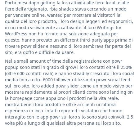
Pochi mesi dopo getting la loro attività alle fiere locali e alle
fiere dell'artigianato, rbia shades stava cercando un modo
per vendere online. wanted per mostrare ai visitatori la
qualità del loro prodotto, i loro design leggeri ed ergonomici,
in un modo visivamente accattivante. il loro Writings for
WordPress non ha fornito una soluzione adeguata per
questo. hanno provato un different third-party apps prima di
trovare powr slider e nessuno di loro sembrava far parte del
sito, era goffo e difficile da usare.
Nel a small amount of time della registrazione con powr
popup sono stati in grado di grow i loro contatti oltre il 250%
(oltre 600 contatti reali) e hanno steadily cresciuto i loro social
media fino a oltre 6000 follower utilizzando powr social feed
sul loro sito. loro added powr slider come un modo visivo per
mostrare rapidamente ai propri clienti come sono landing on
la homepage come appaiono i prodotti nella vita reale.
mostra bene i loro prodotti e offre ai clienti un'ottima
esperienza in loco. infatti reported i visitatori che hanno
interagito con le app powr sul loro sito sono stati coinvolti 2,5
volte più a lungo di qualsiasi altra persona sul loro sito.