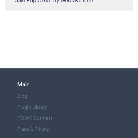
Sale Popup on my Gridlove site?
Main
Blog
Plugin Library
POWR Business
Plans & Pricing