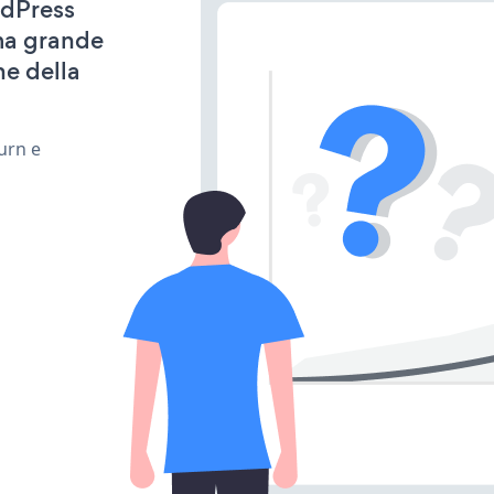
rdPress
ima grande
ne della
urn e