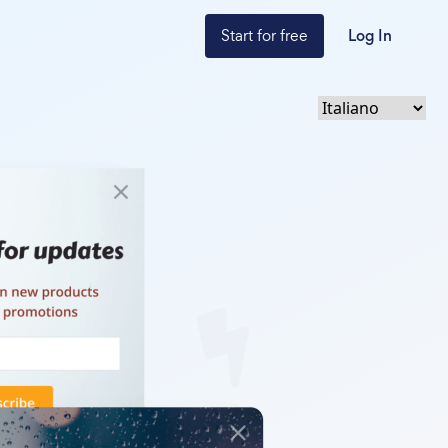
Start for free
Log In