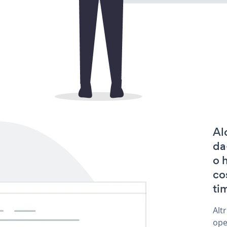
Al
da
o 
co
tim
Alt
ope