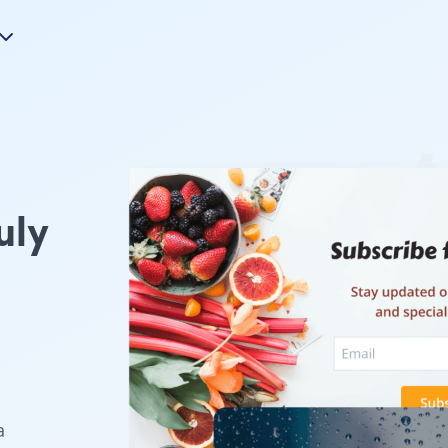
uly
a