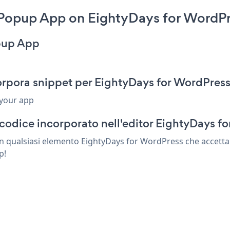
 Popup App on EightyDays for WordPr
opup App
orpora snippet per EightyDays for WordPres
 your app
codice incorporato nell'editor EightyDays f
 in qualsiasi elemento EightyDays for WordPress che accetta
p!