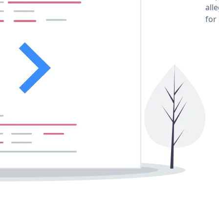
all
for