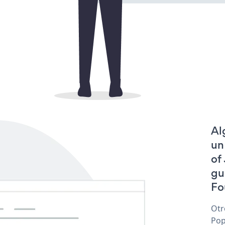
Al
un
of
gu
Fo
Otr
Pop