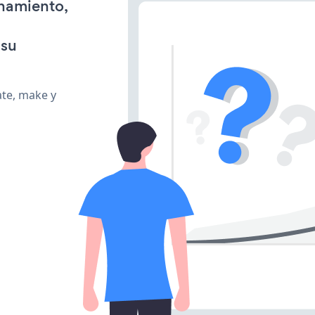
onamiento,
 su
ate, make y