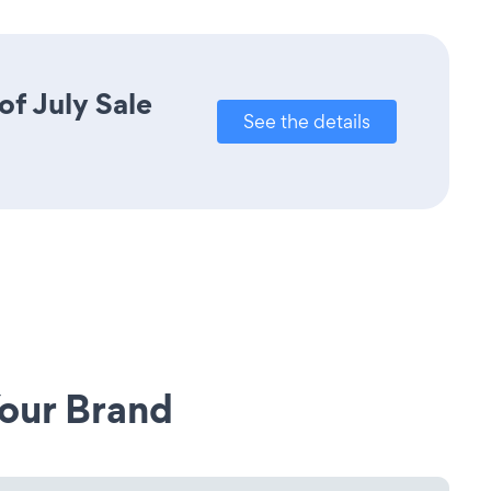
of July Sale
See the details
our Brand