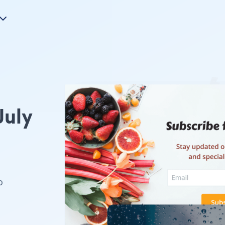
July
o