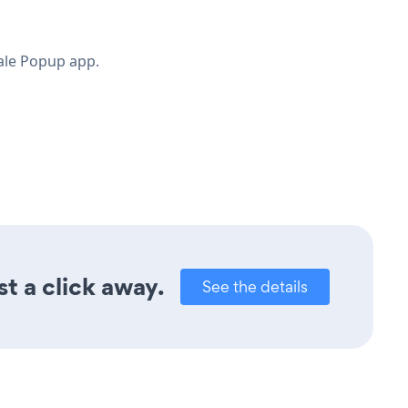
Sale Popup app.
t a click away.
See the details