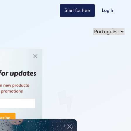
Start for free
Log In