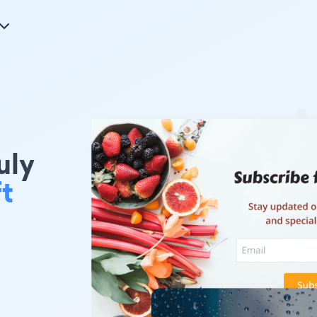
uly
t