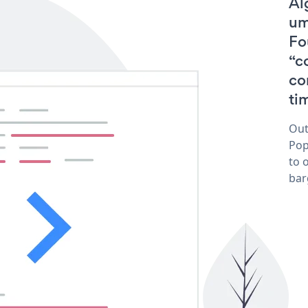
Al
um
Fo
“c
co
tim
Out
Pop
to 
bar