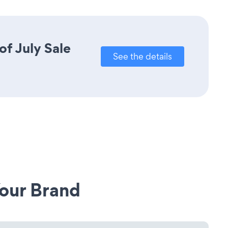
of July Sale
See the details
our Brand