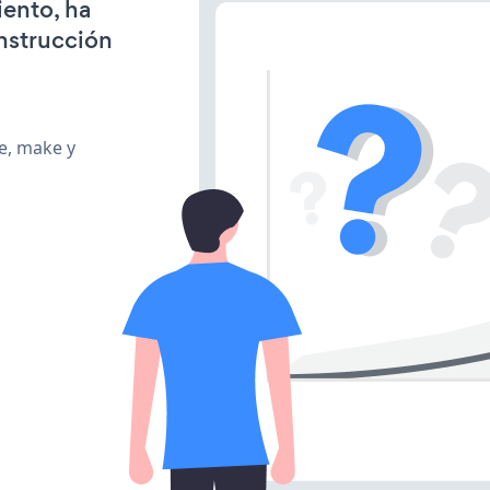
iento, ha
onstrucción
te, make y