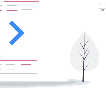
all
for