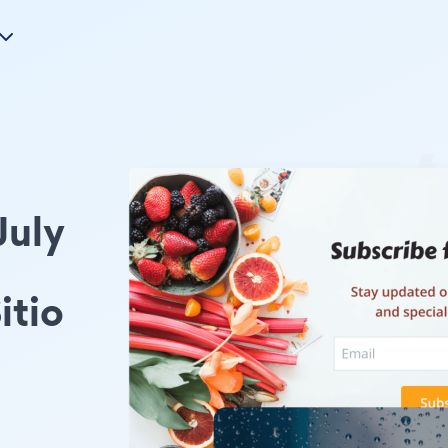
July
itio