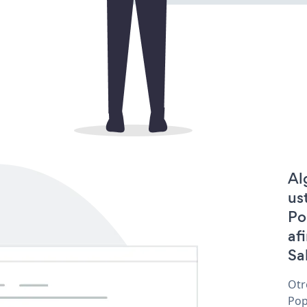
Al
us
Po
af
Sa
Otr
Pop